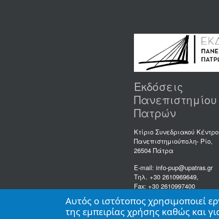
Εκδόσεις
Πανεπιστημίου
Πατρών
Κτίριο Συνεδριακού Κέντρο
Πανεπιστημιούπολη- Ρίο,
26504 Πάτρα
E-mail: info-pup@upatras.gr
Τηλ. +30 2610969649,
Fax: +30 2610997400
Αυτός ο ιστότοπος χρησιμοποιεί ερ
της εμπειρίας χρήσης καθώς και γ