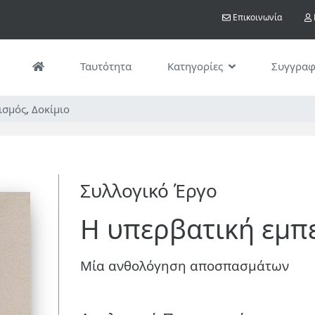
Παράκαμψη
User acco
Επικοινωνία
προς
το
κυρίως
Ταυτότητα
Κατηγορίες
Συγγραφ
περιεχόμενο
τισμός
,
Δοκίμιο
Συλλογικό Έργο
Η υπερβατική εμπ
Μία ανθολόγηση αποσπασμάτων