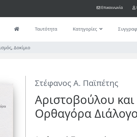
Παράκαμψη
User acco
Επικοινωνία
προς
το
κυρίως
Ταυτότητα
Κατηγορίες
Συγγραφ
περιεχόμενο
τισμός
,
Δοκίμιο
Στέφανος Α. Παϊπέτης
Αριστοβούλου και
Ορθαγόρα Διάλογο