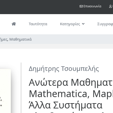
Παράκαμψη
User acco
Επικοινωνία
προς
το
κυρίως
Ταυτότητα
Κατηγορίες
Συγγραφ
περιεχόμενο
ήμες
,
Μαθηματικά
Δημήτρης Τσουμπελής
Ανώτερα Μαθηματι
Mathematica, Mapl
Άλλα Συστήματα