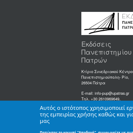
Εκδόσεις
Πανεπιστημίου
Πατρών
Κτίριο Συνεδριακού Κέντρο
Πανεπιστημιούπολη- Ρίο,
26504 Πάτρα
E-mail: info-pup@upatras.gr
Τηλ. +30 2610969649,
Fax: +30 2610997400
Αυτός ο ιστότοπος χρησιμοποιεί ερ
της εμπειρίας χρήσης καθώς και γ
μας
Πατώντας το κουμπί "Αποδοχή", συμφωνείτε με αυτ