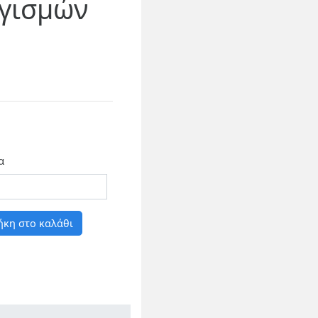
γισμών
α
κη στο καλάθι