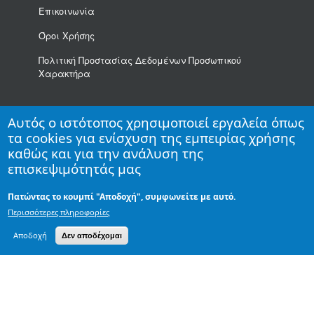
Επικοινωνία
Όροι Χρήσης
Πολιτική Προστασίας Δεδομένων Προσωπικού
Χαρακτήρα
Αυτός ο ιστότοπος χρησιμοποιεί εργαλεία όπως
τα cookies για ενίσχυση της εμπειρίας χρήσης
Αναζήτηση Βιβλίου
καθώς και για την ανάλυση της
επισκεψιμότητάς μας
Πατώντας το κουμπί "Αποδοχή", συμφωνείτε με αυτό.
Περισσότερες πληροφορίες
Αποδοχή
Δεν αποδέχομαι
Copyright
Εκδόσεις Πανεπιστημίου Πατρών
- All Rights Reserved