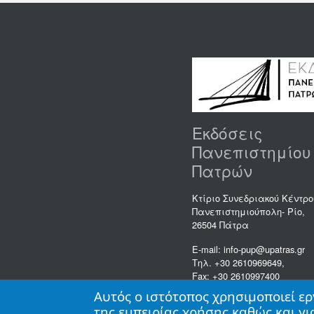
Εκδόσεις
Πανεπιστημίου
Πατρών
Κτίριο Συνεδριακού Κέντρο
Πανεπιστημιούπολη- Ρίο,
26504 Πάτρα
E-mail: info-pup@upatras.gr
Τηλ. +30 2610969649,
Fax: +30 2610997400
Αυτός ο ιστότοπος χρησιμοποιεί ερ
της εμπειρίας χρήσης καθώς και γ