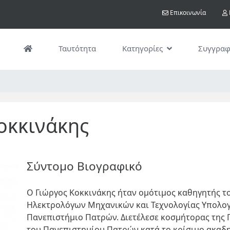
Παράκαμψη
User acco
Επικοινωνία
προς
το
κυρίως
Ταυτότητα
Κατηγορίες
Συγγραφ
περιεχόμενο
οκκινάκης
Σύντομο Βιογραφικό
Ο
Γιώργος Κοκκινάκης
ήταν ομότιμος καθηγητής τ
Ηλεκτρολόγων Μηχανικών και Τεχνολογίας Υπολο
Πανεπιστήμιο Πατρών
. Διετέλεσε κοσμήτορας της
του Πανεπιστημίου Πατρών κατά το κρίσιμο ακαδη