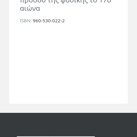
αιώνα
ISBN:
960-530-022-2