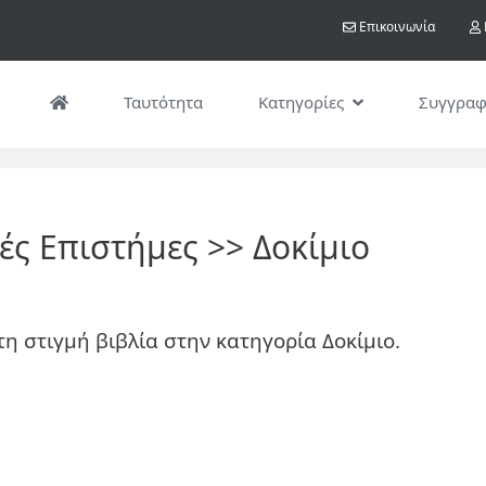
Παράκαμψη
User acco
Επικοινωνία
προς
το
κυρίως
Ταυτότητα
Κατηγορίες
Συγγραφ
περιεχόμενο
ές Επιστήμες >> Δοκίμιο
τη στιγμή βιβλία στην κατηγορία
Δοκίμιο
.