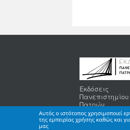
Εκδόσεις
Πανεπιστημίου
Πατρών
Αυτός ο ιστότοπος χρησιμοποιεί ερ
Κτίριο Συνεδριακού Κέντρο
της εμπειρίας χρήσης καθώς και γ
Πανεπιστημιούπολη- Ρίο,
μας
26504 Πάτρα